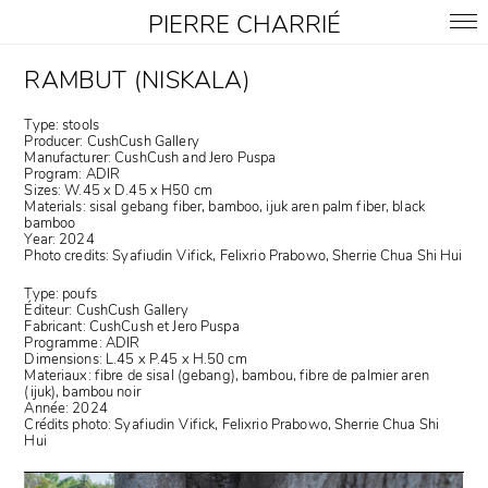
PIERRE CHARRIÉ
RAMBUT (NISKALA)
Type: stools
Producer: CushCush Gallery
Manufacturer: CushCush and Jero Puspa
Program: ADIR
Sizes: W.45 x D.45 x H50 cm
Materials: sisal gebang fiber, bamboo, ijuk aren palm fiber, black
bamboo
Year: 2024
Photo credits: Syafiudin Vifick, Felixrio Prabowo, Sherrie Chua Shi Hui
Type: poufs
Éditeur: CushCush Gallery
Fabricant: CushCush et
Jero Puspa
Programme: ADIR
Dimensions: L.45 x P.45 x H.50 cm
Materiaux: fibre de sisal (gebang), bambou, fibre de palmier aren
(ijuk), bambou noir
Année: 2024
Crédits photo: Syafiudin Vifick, Felixrio Prabowo, Sherrie Chua Shi
Hui