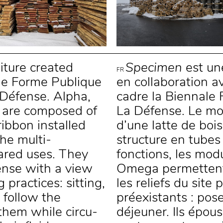
iture created
Specimen
est un
FR
the Forme Publique
en collaboration a
 Défense. Alpha,
cadre la Biennale 
are composed of
La Défense. Le mobi
ribbon installed
d’une latte de boi
he multi-
structure en tubes
hared uses. They
fonctions, les mo
ense with a view
Omega permettent 
 practices: sitting,
les reliefs du site
 follow the
préexistants : pose
them while circu­
déjeuner. Ils épous